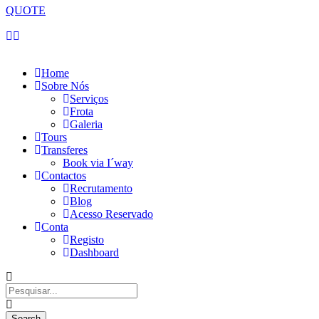
QUOTE
Segunda-feira, 10 de Agosto de 2026
Home
Sobre Nós
Serviços
Frota
Galeria
Tours
Transferes
Book via I´way
Contactos
Recrutamento
Blog
Acesso Reservado
Conta
Registo
Dashboard