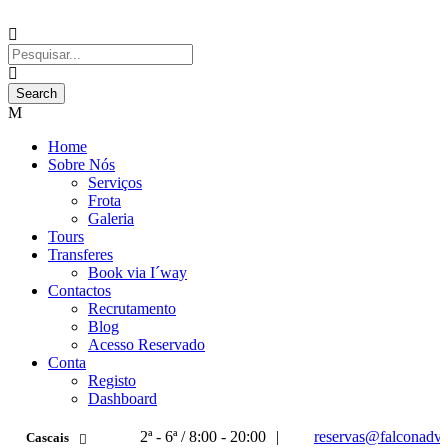
Home
Sobre Nós
Serviços
Frota
Galeria
Tours
Transferes
Book via I´way
Contactos
Recrutamento
Blog
Acesso Reservado
Conta
Registo
Dashboard
2ª - 6ª / 8:00 - 20:00
|
reservas@falconadve
Cascais