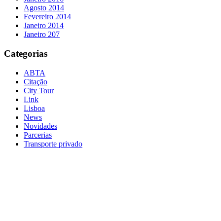
Agosto 2014
Fevereiro 2014
Janeiro 2014
Janeiro 207
Categorias
ABTA
Citação
City Tour
Link
Lisboa
News
Novidades
Parcerias
Transporte privado
Info: