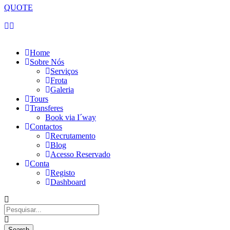
QUOTE
Sábado, 08 de Agosto de 2026
Home
Sobre Nós
Serviços
Frota
Galeria
Tours
Transferes
Book via I´way
Contactos
Recrutamento
Blog
Acesso Reservado
Conta
Registo
Dashboard