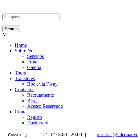
Home
Sobre Nós
Serviços
Frota
Galeria
Tours
Transferes
Book via I´way
Contactos
Recrutamento
Blog
Acesso Reservado
Conta
Registo
Dashboard
2ª - 6ª / 8:00 - 20:00
|
reservas@falconadve
Cascais