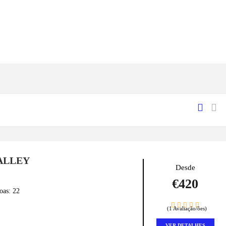
ALLEY
Desde
€420
oas: 22
(1 Avaliação/ões)
VER DETALHES