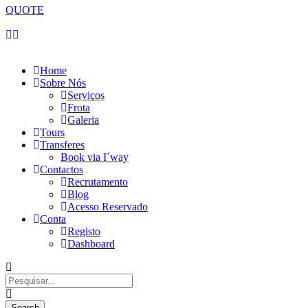
QUOTE
Quinta-feira, 06 de Agosto de 2026
Home
Sobre Nós
Serviços
Frota
Galeria
Tours
Transferes
Book via I´way
Contactos
Recrutamento
Blog
Acesso Reservado
Conta
Registo
Dashboard