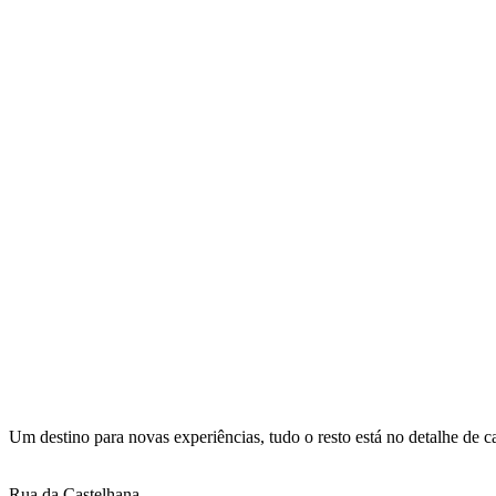
Info:
Um destino para novas experiências, tudo o resto está no detalhe de 
Endereço
Rua da Castelhana