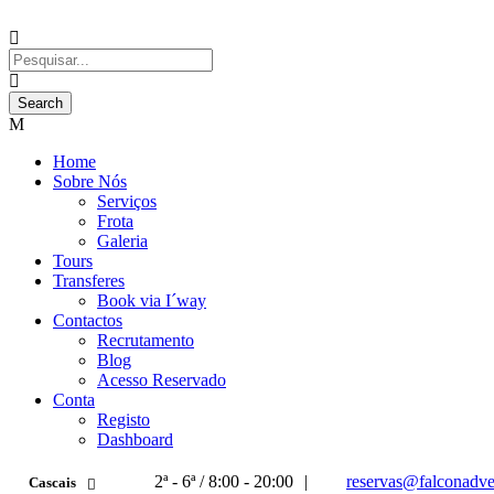
Home
Sobre Nós
Serviços
Frota
Galeria
Tours
Transferes
Book via I´way
Contactos
Recrutamento
Blog
Acesso Reservado
Conta
Registo
Dashboard
2ª - 6ª / 8:00 - 20:00
|
reservas@falconadve
Cascais