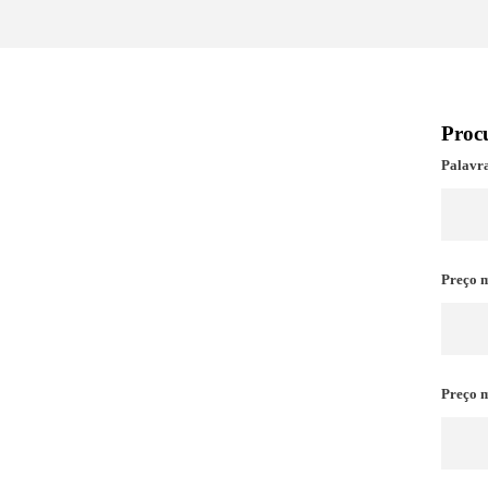
Proc
Palavr
Preço 
Preço 