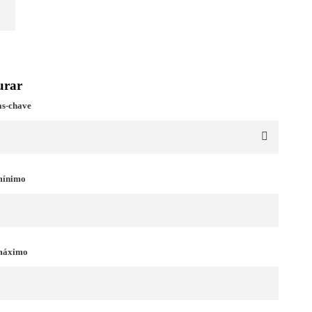
urar
as-chave
mínimo
máximo