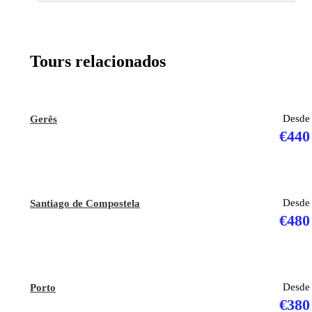
LOCAL 3
MOSTEIRO DE ALCOBAÇA
Tours relacionados
LOCAL 4
NAZARÉ
Desde
Gerês
€440
LOCAL 5
ÓBIDOS
Desde
Santiago de Compostela
€480
MAPA
Desde
Porto
€380
Informação