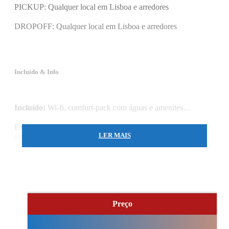
PICKUP: Qualquer local em Lisboa e arredores
DROPOFF: Qualquer local em Lisboa e arredores
Incluído & Info
Incluído:
Wi-fi, comfort-pack com águas e amenites…
Excluído:
Entradas em museus, igrejas, degustações,
almoço…
LER MAIS
Valor válido para reservas superiores a 2 pessoas.
Preço