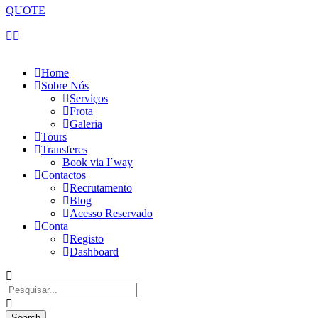
QUOTE
Domingo, 09 de Agosto de 2026
Home
Sobre Nós
Serviços
Frota
Galeria
Tours
Transferes
Book via I´way
Contactos
Recrutamento
Blog
Acesso Reservado
Conta
Registo
Dashboard