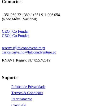
Contactos
Telefone:
+351 969 321 380 / +351 911 006 054
(Rede Móvel Nacional)
WhatsApp:
CEO | Co-Funder
CEO | Co-Funder
Email:
reservas@falconadventure.pt
GALERIA
carlos.carvalho@falconadventure.pt
RNAVT Registo N.° 8557/2019
Informação
Suporte
Política de Privacidade
Termos & Condições
Recrutamento
Covid-19