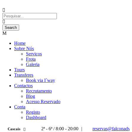
Home
Sobre Nós
Serviços
Frota
Galeria
Tours
Transferes
Book via I´way
Contactos
Recrutamento
Blog
Acesso Reservado
Conta
Registo
Dashboard
2ª - 6ª / 8:00 - 20:00
|
reservas@falconadve
Cascais