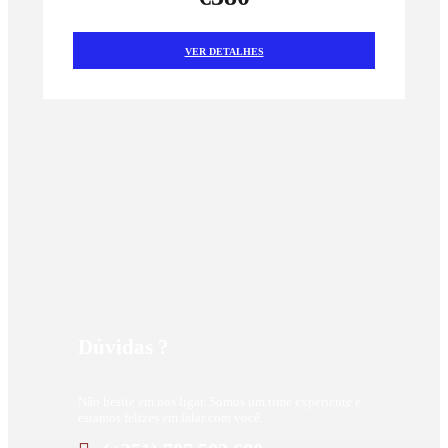
VER DETALHES
Dúvidas ?
Não hesite em nos ligar. Somos um time experiente e
estamos felizes em falar com você.