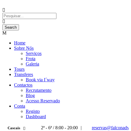
Home
Sobre Nós
Serviços
Frota
Galeria
Tours
Transferes
Book via I´way
Contactos
Recrutamento
Blog
Acesso Reservado
Conta
Registo
Dashboard
2ª - 6ª / 8:00 - 20:00
|
reservas@falconadve
Cascais