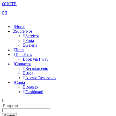
QUOTE
Domingo, 09 de Agosto de 2026
Home
Sobre Nós
Serviços
Frota
Galeria
Tours
Transferes
Book via I´way
Contactos
Recrutamento
Blog
Acesso Reservado
Conta
Registo
Dashboard